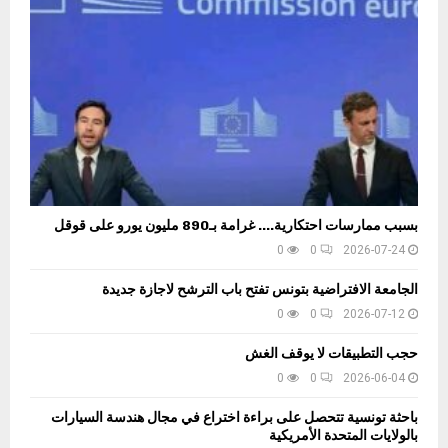
ى
ا
ق
و
ج
ا
ا
ا
م
ش
ل
ة
ن
ذ
“
ط
خ
م
ن
ا
د
ئ
ي
ر
ن
ة
بسبب ممارسات احتكارية…. غرامة بـ890 مليون يورو على قوقل
ج
د
0
0
2026-07-24
ي
الجامعة الافتراضية بتونس تفتح باب الترشح لاجازة جديدة
د
ة
0
0
2026-07-12
”
ف
حجب التطبيقات لا يوقف الغش
ي
0
0
2026-06-04
ر
ف
باحثة تونسية تتحصل على براءة اختراع في مجال هندسة السيارات
بالولايات المتحدة الأمريكية
ح