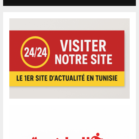
Thumbnail
رأي الشارع التونسي في مردود المنتخب و مجهود الجامعة
youtube
التونسية
5
02:32
Thumbnail
عرض فيلم صوت هند رجب
youtube
01:14
6
Thumbnail
الندوة الصحفية الخاصة ببرنامج اكتشاف المواهب الجديد
youtube
The vibe
7
10:47
Thumbnail
الزيارة على مسرح قرطاج
youtube
08:22
8
Thumbnail
حفل الفنانة احلام ضمن فعاليات اختتام الدورة 59 لمهرجان
youtube
قرطاج...
9
09:35
Thumbnail
مي فاروق تتألق في سهرة الاحتفاء بخمسينية رحيل أم
youtube
كلثوم...
10
11:11
Thumbnail