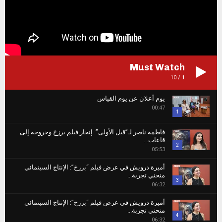
Must Watch
10
/
1
يوم أعلان عن يوم القياس
00:47
1
Thumbnail
فاطمة ناصر لـ”قبل الأولى”: إنجاز فيلم برزخ وخروجه إلى
youtube
قاعات...
2
05:53
Thumbnail
أميرة درويش في عرض فيلم “برزخ”: الإنتاج السينمائي
youtube
منحني تجربة...
3
06:32
Thumbnail
أميرة درويش في عرض فيلم “برزخ”: الإنتاج السينمائي
youtube
منحني تجربة...
4
06:32