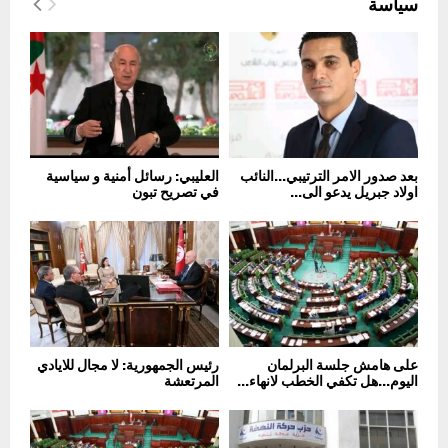
سياسة
بعد صدور الامر الترتيبي…النائب
العليبي: رسائل أمنية و سياسية
اولاد جبريل يدعو الى...
في تصريح تبون
على هامش جلسة البرلمان
رئيس الجمهورية: لا مجال للايادي
اليوم…هل تكفي الخطب لانهاء...
المرتعشة