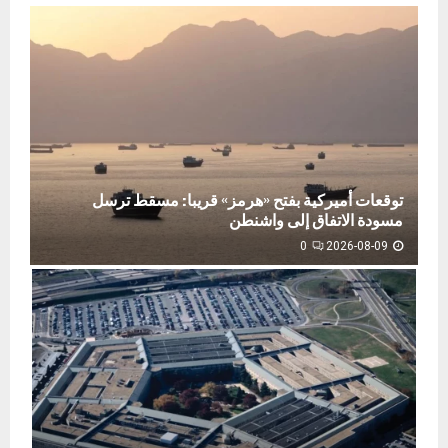
توقعات أميركية بفتح «هرمز» قريبا: مسقط ترسل
مسودة الاتفاق إلى واشنطن
0
2026-08-09
ت
و
ق
ع
ا
ت
أ
م
ي